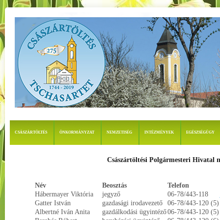
CSÁSZÁRTÖLTÉS
ÖNKORMÁNYZAT
NEMZETISÉG
INTÉZMÉNYEK
EGÉSZSÉGÜGY
Császártöltési Polgármesteri Hivatal 
Név
Beosztás
Telefon
Hábermayer Viktória
jegyző
06-78/443-118
Gatter István
gazdasági irodavezető
06-78/443-120 (5)
Albertné Iván Anita
gazdálkodási ügyintéző
06-78/443-120 (5)