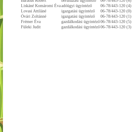
Barabás Róbert
beruházási ügyintéző
06-78/443-120 (6)
Liskáné Komáromi Éva
adóügyi ügyintéző
06-78/443-120 (4)
Lovasi Attiláné
igazgatási ügyintéző
06-78/443-120 (0)
Óvári Zoltánné
igazgatási ügyintéző
06-78/443-120 (1)
Frémer Éva
gazdálkodási ügyintéző
06-78/443-120 (5)
Füleki Judit
gazdálkodási ügyintéző
06-78/443-120 (3)