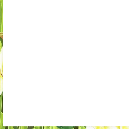
Császártölt
desig