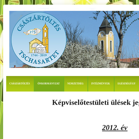
CSÁSZÁRTÖLTÉS
ÖNKORMÁNYZAT
NEMZETISÉG
INTÉZMÉNYEK
EGÉSZSÉGÜGY
Képviselőtestületi ülések j
2012. év