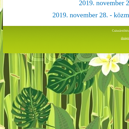
2019. november 2
2019. november 28. - közm
Császártölt
desig