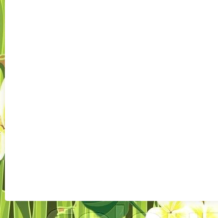
Császártölt
desig