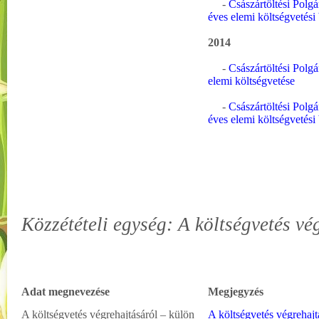
-
Császártöltési Polg
éves elemi költségvetési
2014
-
Császártöltési Polg
elemi költségvetése
-
Császártöltési Polg
éves elemi költségvetési
Közzétételi egység: A költségvetés vé
Adat megnevezése
Megjegyzés
A költségvetés végrehajtásáról – külön
A költségvetés végrehaj