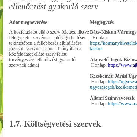
ellenőrzést gyakorló szerv
Adat megnevezése
Megjegyzés
A közfeladatot ellátó szerv felettes, illetve
Bács-Kiskun Vármegy
felügyeleti szervének, hatósági döntései
Honlap:
tekintetében a fellebbezés elbírálására
https://kormanyhivatalo
jogosult szervnek, ennek hiányában a
kiskun
közfeladatot ellátó szerv felett
törvényességi ellenőrzést gyakorló
Alapvető Jogok Biztos
szervnek adatai
Honlap:
https://www.aj
Kecskeméti Járási Ügy
Honlap:
https://ugyeszs
ugyeszsegek/kecskemeti
Állami Számvevőszék
Honlap:
https://www.as
1.7. Költségvetési szervek