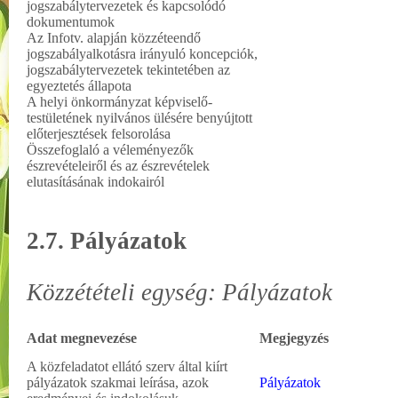
jogszabálytervezetek és kapcsolódó
dokumentumok
Az Infotv. alapján közzéteendő
jogszabályalkotásra irányuló koncepciók,
jogszabálytervezetek tekintetében az
egyeztetés állapota
A helyi önkormányzat képviselő-
testületének nyilvános ülésére benyújtott
előterjesztések felsorolása
Összefoglaló a véleményezők
észrevételeiről és az észrevételek
elutasításának indokairól
2.7. Pályázatok
Közzétételi egység: Pályázatok
Adat megnevezése
Megjegyzés
A közfeladatot ellátó szerv által kiírt
pályázatok szakmai leírása, azok
Pályázatok