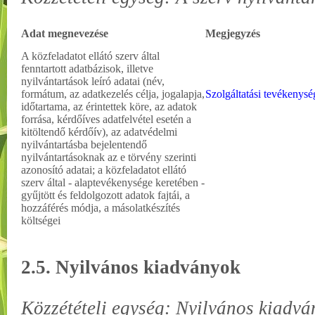
Adat megnevezése
Megjegyzés
A közfeladatot ellátó szerv által
fenntartott adatbázisok, illetve
nyilvántartások leíró adatai (név,
formátum, az adatkezelés célja, jogalapja,
Szolgáltatási tevékenysé
időtartama, az érintettek köre, az adatok
forrása, kérdőíves adatfelvétel esetén a
kitöltendő kérdőív), az adatvédelmi
nyilvántartásba bejelentendő
nyilvántartásoknak az e törvény szerinti
azonosító adatai; a közfeladatot ellátó
szerv által - alaptevékenysége keretében -
gyűjtött és feldolgozott adatok fajtái, a
hozzáférés módja, a másolatkészítés
költségei
2.5. Nyilvános kiadványok
Közzétételi egység: Nyilvános kiadvá