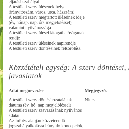
eljárási szabályai
A testületi szerv ülésének helye
(irányítószám, város, utca, házszám)
A testületi szerv megtartott üléseinek ideje
(év, hónap, nap, óra megjelöléssel),
valamint nyilvánossága
A testületi szerv ülései látogathatóságának
rendje
A testületi szerv üléseinek napirendje
A testületi szerv döntéseinek felsorolása
Közzétételi egység: A szerv döntései, 
javaslatok
Adat megnevezése
Megjegyzés
A testületi szerv döntéshozatalának
Nincs
dátuma (év, hó, nap megjelöléssel)
A testületi szerv szavazásának nyilvános
adatai
Az Infotv. alapján közzéteendő
jogszabályalkotásra irányuló koncepciók,