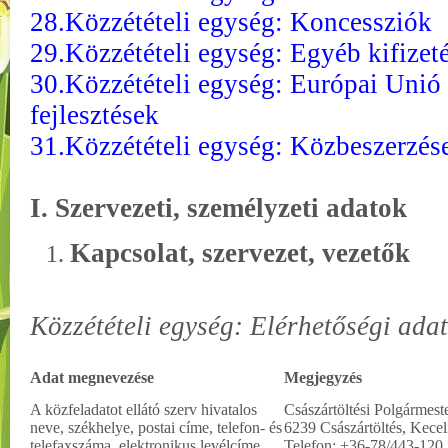
28.Közzétételi egység: Koncessziók
29.Közzétételi egység: Egyéb kifizet
30.Közzétételi egység: Európai Unió 
fejlesztések
31.Közzétételi egység: Közbeszerzés
I. Szervezeti, személyzeti adatok
Kapcsolat, szervezet, vezetők
Közzétételi egység: Elérhetőségi ada
Adat megnevezése
Megjegyzés
A közfeladatot ellátó szerv hivatalos
Császártöltési Polgármeste
neve, székhelye, postai címe, telefon- és
6239 Császártöltés, Kecel
telefaxszáma, elektronikus levélcíme,
Telefon: +36-78/443-120