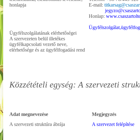
honlapja
E-mail:
titkarsag@csaszar
jegyzo
@csaszarto
Honlap:
www.csaszartolt
Ügyfélszolgálat,ügyfélfog
Ügyfélszolgálatának elérhetőségei
A szervezeten belül illetékes
ügyfélkapcsolati vezető neve,
elérhetősége és az ügyfélfogadási rend
Közzétételi egység: A szervezeti struk
Adat megnevezése
Megjegyzés
A szervezeti struktúra ábrája
A szervezet felépítése