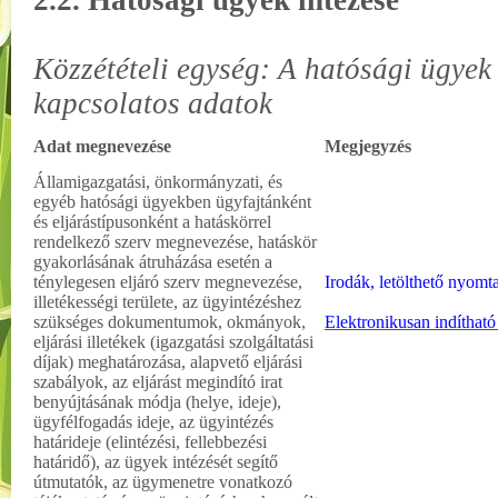
2.2. Hatósági ügyek intézése
Közzétételi egység: A hatósági ügyek 
kapcsolatos adatok
Adat megnevezése
Megjegyzés
Államigazgatási, önkormányzati, és
egyéb hatósági ügyekben ügyfajtánként
és eljárástípusonként a hatáskörrel
rendelkező szerv megnevezése, hatáskör
gyakorlásának átruházása esetén a
ténylegesen eljáró szerv megnevezése,
Irodák, letölthető nyom
illetékességi területe, az ügyintézéshez
szükséges dokumentumok, okmányok,
Elektronikusan indíthat
eljárási illetékek (igazgatási szolgáltatási
díjak) meghatározása, alapvető eljárási
szabályok, az eljárást megindító irat
benyújtásának módja (helye, ideje),
ügyfélfogadás ideje, az ügyintézés
határideje (elintézési, fellebbezési
határidő), az ügyek intézését segítő
útmutatók, az ügymenetre vonatkozó