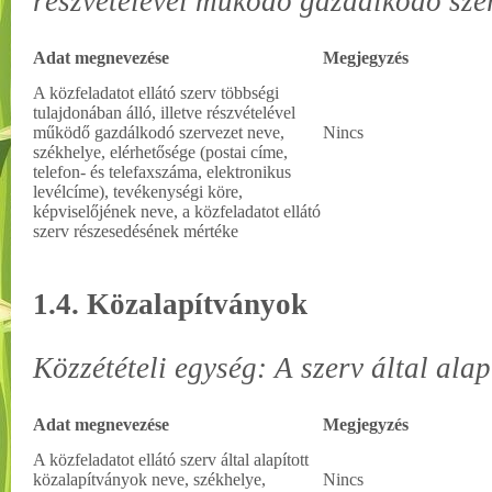
részvételével működő gazdálkodó sze
Adat megnevezése
Megjegyzés
A közfeladatot ellátó szerv többségi
tulajdonában álló, illetve részvételével
működő gazdálkodó szervezet neve,
Nincs
székhelye, elérhetősége (postai címe,
telefon- és telefaxszáma, elektronikus
levélcíme), tevékenységi köre,
képviselőjének neve, a közfeladatot ellátó
szerv részesedésének mértéke
1.4. Közalapítványok
Közzétételi egység: A szerv által ala
Adat megnevezése
Megjegyzés
A közfeladatot ellátó szerv által alapított
közalapítványok neve, székhelye,
Nincs