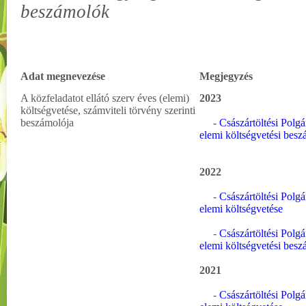
beszámolók
Adat megnevezése
Megjegyzés
A közfeladatot ellátó szerv éves (elemi)
2023
költségvetése, számviteli törvény szerinti
beszámolója
-
Császártöltési Polg
elemi költségvetési besz
2022
-
Császártöltési Polg
elemi költségvetése
-
Császártöltési Polg
elemi költségvetési besz
2021
-
Császártöltési Polg