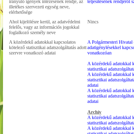
irányuló igények intézésének rendje, az
teljesítésének rendjéről 
illetékes szervezeti egység neve,
elérhetősége
Ahol kijelölésre kerül, az adatvédelmi
Nincs
felelős, vagy az információs jogokkal
foglalkozó személy neve
A közérdekű adatokkal kapcsolatos
A Polgármesteri Hivatal 
kötelező statisztikai adatszolgáltatás adott
adatigénylésekkel kapcso
szervre vonatkozó adatai
vonatkozóan
A közérdekű adatokkal k
statisztikai adatszolgált
A közérdekű adatokkal k
statisztikai adatszolgált
adatai
A közérdekű adatokkal k
statisztikai adatszolgált
adatai
Archív
A közérdekű adatokkal k
statisztikai adatszolgált
A közérdekű adatokkal k
statisztikai adatszolgált