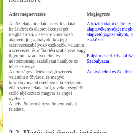
Adat megnevezése
Megjegyzés
A közfeladatot ellátó szerv feladatát,
A közfeladatot ellátó szer
hatáskörét és alaptevékenységét
alaptevékenységét megha
meghatározó, a szervre vonatkozó
alapvető jogszabályok, á
alapvető jogszabályok, közjogi
eszközei
szervezetszabályozó eszközök, valamint
a szervezeti és működési szabályzat vagy
ügyrend, az adatvédelmi és
Polgármesteri Hivatal S
adatbiztonsági szabályzat hatályos és
Szabályzata
teljes szövege
Az országos illetékességű szervek,
Adatvédelmi és Adatbizt
valamint a fővárosi és megyei
kormányhivatal esetében a közfeladatot
ellátó szerv feladatáról, tevékenységéről
szóló tájékoztató magyar és angol
nyelven
A helyi önkormányzat önként vállalt
feladatai