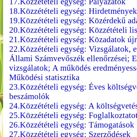
17.Közzétételi egység: Pályázatok
18.Közzétételi egység: Hirdetmények
19.Közzétételi egység: Közérdekű ad
20.Közzétételi egység: Közzétételi li
21.Közzétételi egység: Közadatok új
22.Közzétételi egység: Vizsgálatok, el
Állami Számvevőszék ellenőrzései; E
vizsgálatok; A működés eredményessé
Működési statisztika
23.Közzétételi egység: Éves költségv
beszámolók
24.Közzétételi egység: A költségveté
25.Közzétételi egység: Foglalkoztato
26.Közzétételi egység: Támogatások
27.Közzétételi egység: Szerződések