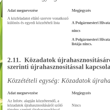
Adat megnevezése
Megjegyzés
A közfeladatot ellátó szervre vonatkozó
különös és egyedi közzétételi lista
A Polgármesteri Hivatal
nincs
A Polgármesteri Hivata
listája nincs.
2.11. Közadatok újrahasznosításáró
szerinti
újrahasznosítással kapcsol
Közzétételi egység: Közadatok újrah
Adat megnevezése
Megjegyzés
Az Infotv. alapján közzéteendő, a
közadatok újrahasznosításáról szóló
Nincs
törvény szerinti újrahasznosítással