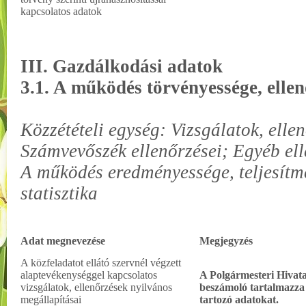
kapcsolatos adatok
III. Gazdálkodási adatok
3.1. A működés törvényessége, elle
Közzétételi egység: Vizsgálatok, ellen
Számvevőszék ellenőrzései; Egyéb ell
A működés eredményessége, teljesít
statisztika
Adat megnevezése
Megjegyzés
A közfeladatot ellátó szervnél végzett
alaptevékenységgel kapcsolatos
A Polgármesteri Hivata
vizsgálatok, ellenőrzések nyilvános
beszámoló tartalmazza 
megállapításai
tartozó adatokat.