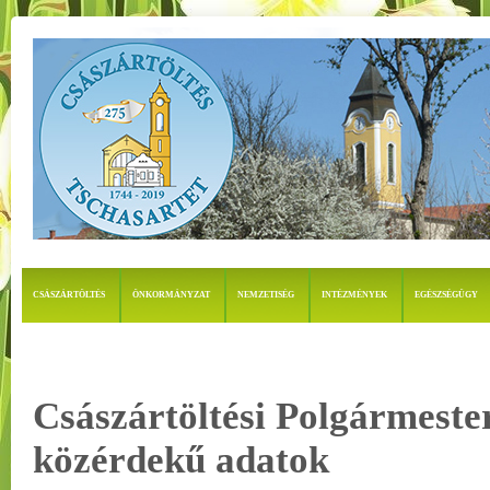
CSÁSZÁRTÖLTÉS
ÖNKORMÁNYZAT
NEMZETISÉG
INTÉZMÉNYEK
EGÉSZSÉGÜGY
Császártöltési Polgármeste
közérdekű adatok