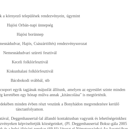
nk a környező települések rendezvényein, úgymint
Hajósi Orbán-napi ünnepség
Hajósi borünnep
esnádudvar, Hajós, Császártöltés) rendezvénysorozat
Nemesnádudvari szüreti fesztivál
Keceli folklórfesztivál
Kiskunhalasi folklórfesztivál
Bácsbokodi svábbál, stb
oport egyik tagjának májusfát állítunk, amelyen az egyesület szinte minden
ég keretében egy hónap múlva annak „kitáncolása” is megtörténik.
érdekében minden évben részt veszünk a Bonyhádon megrendezésre kerülő
tánctanfolyamon.
tával, Deggenhausertal-lal állandó kontaktusban vagyunk és lehetőségeinkhez
ezvényeken képviseltetjük községeinket, (Pl.:Deggenhausertal Boksz-gála 2005
 és a helyi ifjúsági zenekar (69 fő) látogat el Németországba) Az Ausztriában