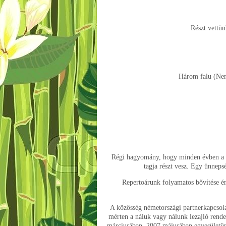
Részt vettü
Három falu (Nem
Régi hagyomány, hogy minden évben a cs
tagja részt vesz. Egy ünneps
Repertoárunk folyamatos bővítése 
A közösség németországi partnerkapcsola
mérten a náluk vagy nálunk lezajló rend
márciusában, 2007 májusában egyesületünk