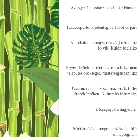
Az egyesület választott elnöke Hóman
Tánccsoportunk jelenleg 38 főből és párt
A próbákon a magyarországi német nem
folyik. Külön foglalko
Egyesületünk keretet biztosít a helyi né
település örökségét, mesterségekhez fűz
Ösztönzi a német származásúakat iden
átörökítésében. Kulturális fórumokat
Elősegítjük a hagyomán
Minden évben megrendezésre kerül kö
ünnepség, am