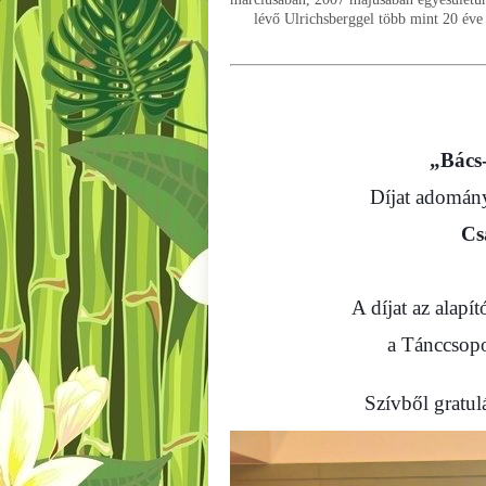
lévő Ulrichsberggel több mint 20 éve
„Bács
Díjat adomán
Cs
A díjat az alap
a Tánccsopor
Szívből gratul