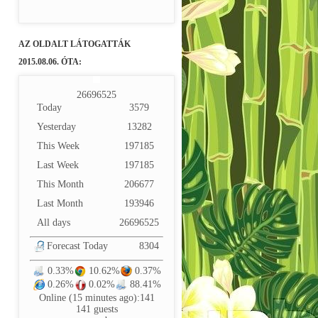
AZ OLDALT LÁTOGATTÁK
2015.08.06. ÓTA:
2
6
6
9
6
5
2
5
Today
3579
Yesterday
13282
This Week
197185
Last Week
197185
This Month
206677
Last Month
193946
All days
26696525
Forecast Today
8304
0.33%
10.62%
0.37%
0.26%
0.02%
88.41%
Online (15 minutes ago):141
141 guests