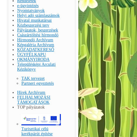
Rendeletek
e-ügyintézés
Nyomtatványok
Helyi adó számlaszámok
Hivatal munkatársai
Közbeszerzési terv
Pályázatok, beszerzések
Császártöltési hírmondó
Hírmondó Archívum
Képgaléria Archívum
KÖZADATKERESŐ
ÜGYFÉLKAPU
OKMÁNYIRODA
Településképi Arculati
Kézikönyv
TAK tervezet
Partneri egyeztetés
Hírek Archívum
FELHALMOZÁSI
TÁMOGATÁSOK
TOP pályázatok
Turisztikai célú
kerékpárút építése