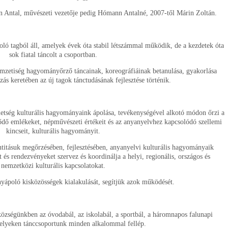
n Antal, művészeti vezetője pedig Hómann Antalné, 2007-től Márin Zoltán.
oló tagból áll, amelyek évek óta stabil létszámmal működik, de a kezdetek óta
sok fiatal táncolt a csoportban.
zetiség hagyományőrző táncainak, koreográfiáinak betanulása, gyakorlása
zás keretében az új tagok tánctudásának fejlesztése történik.
metség kulturális hagyományaink ápolása, tevékenységével alkotó módon őrzi a
ődő emlékeket, népművészeti értékeit és az anyanyelvhez kapcsolódó szellemi
kincseit, kulturális hagyományit.
titásuk megőrzésében, fejlesztésében, anyanyelvi kulturális hagyományaik
 és rendezvényeket szervez és koordinálja a helyi, regionális, országos és
nemzetközi kulturális kapcsolatokat.
yápoló kisközösségek kialakulását, segítjük azok működését.
zségünkben az óvodabál, az iskolabál, a sportbál, a háromnapos falunapi
elyeken tánccsoportunk minden alkalommal fellép.