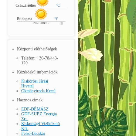
Császártöltés
°C
Budapest
°C
2026/08/09
Központi elérhetőségek
Telefon: +36-78/443-
120
Közérdekű információk
Kiskőrösi Járási
Hivatal
Okmányiroda Kecel
Hasznos címek
EDF-DÉMÁSZ
GDF-SUEZ Energia
Zrt.
Kiskunsági Viziközmű
Kft.
Felső-Bácskai