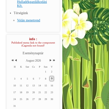
Hulladékgazdálkodási
Kft.
Térségünk
Volán menetrend
info :
Published menu link to the component
iCagenda not found!
Eseménynaptár
August 2026
H
K
Sze
Cs
P
Szo
V
1
2
9
3
4
5
6
7
8
10
11
12
13
14
15
16
17
18
19
20
21
22
23
24
25
26
27
28
29
30
31