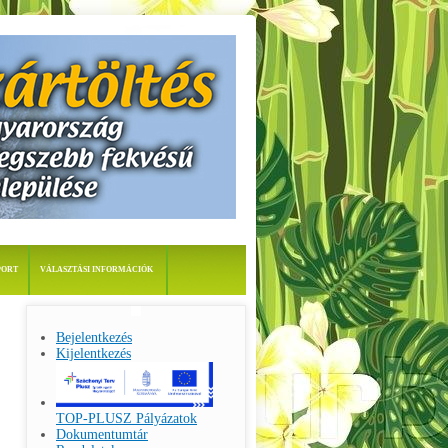
PORT
VÁLASZTÁSI INFORMÁCIÓK
Bejelentkezés
Kijelentkezés
TOP-PLUSZ Pályázatok
Dokumentumtár