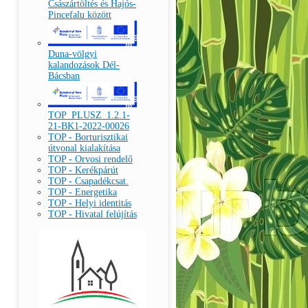
Császártöltés és Hajós-
Pincefalu között
Duna-völgyi
kalandozások Dél-
Bácsban
TOP_PLUSZ_1.2.1-
21-BK1-2022-00026
TOP - Borturisztikai
útvonal kialakítása
TOP - Orvosi rendelő
TOP - Kerékpárút
TOP - Csapadékcsat.
TOP - Energetika
TOP - Helyi identitás
TOP - Hivatal felújítás