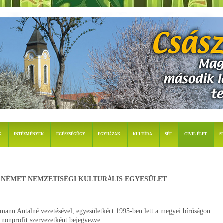
G
INTÉZMÉNYEK
EGÉSZSÉGÜGY
EGYHÁZAK
KULTÚRA
SÉF
CIVIL ÉLET
S
 NÉMET NEMZETISÉGI KULTURÁLIS EGYESÜLET
ann Antalné vezetésével, egyesületként 1995-ben lett a megyei bíróságon
nonprofit szervezetként bejegyezve.