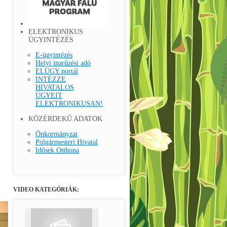
ELEKTRONIKUS
ÜGYINTÉZÉS
E-ügyintézés
Helyi iparűzési adó
ELÜGY portál
INTÉZZE
HIVATALOS
ÜGYEIT
ELEKTRONIKUSAN!
KÖZÉRDEKŰ ADATOK
Önkormányzat
Polgármesteri Hivatal
Idősek Otthona
VIDEO KATEGÓRIÁK: