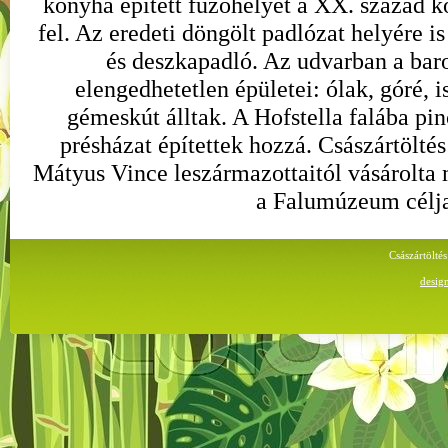
konyha épített fűzőhelyét a XX. század k
fel. Az eredeti döngölt padlózat helyére i
és deszkapadló. Az udvarban a baro
elengedhetetlen épületei: ólak, góré, ist
gémeskút álltak. A Hofstella falába pi
présházat építettek hozzá. Császártölt
Mátyus Vince leszármazottaitól vásárolta 
a Falumúzeum célja
Császártölt
desig