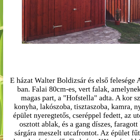
E házat Walter Boldizsár és első felesége 
ban. Falai 80cm-es, vert falak, amelyne
magas part, a "Hofstella" adta. A kor 
konyha, lakószoba, tisztaszoba, kamra, ny
épület nyeregtetős, cseréppel fedett, az ut
osztott ablak, és a gang díszes, faragott
sárgára meszelt utcafrontot. Az épület fű