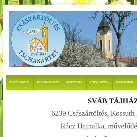
CSÁSZÁRTÖLTÉS
ÖNKORMÁNYZAT
NEMZETISÉG
INTÉZMÉNYEK
EGÉSZSÉGÜGY
SVÁB TÁJHÁ
6239 Császártöltés, Kossuth 
Rácz Hajnalka, művelődé