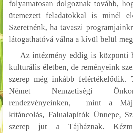
folyamatosan dolgoznak tovább, ho
ütemezett feladatokkal is minél e
Szeretnénk, ha tavaszi programjainkr
látogathatóvá válna a kívül belül me
Az intézmény eddig is központi he
kulturális életben, de reményeink szer
szerep még inkább felértékelődik.
Német Nemzetiségi Önkor
rendezvényeinken,
mint a Máju
kitáncolás, Falualapítók Ünnepe, Sz
szerep jut a Tájháznak. Kézműv