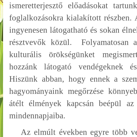
ismeretterjesztő előadásokat tart
foglalkozásokra kialakított részben.
ingyenesen látogatható és sokan élne
résztvevők közül.
Folyamatosan a
kulturális örökségünket megisme
hozzánk látogató vendégeknek é
Hiszünk abban, hogy ennek a szem
hagyományaink megőrzése könnyeb
átélt élmények kapcsán beépül az 
mindennapjaiba.
Az elmúlt években egyre több v