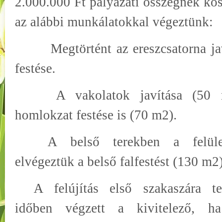
2.000.000 Ft pályázati összegnek kö
az alábbi munkálatokkal végeztünk:
Megtörtént az ereszcsatorna ja
festése.
A vakolatok javítása (50
homlokzat festése is (70 m
2
).
A belső terekben a felület
elvégeztük a belső falfestést (130 m
2
A felújítás első szakaszára te
időben végzett a kivitelező, h