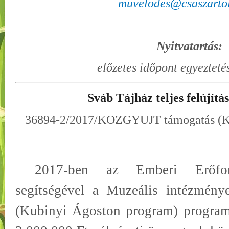
muvelodes@csaszartol
Nyitvatartás:
előzetes időpont egyezteté
Sváb Tájház teljes felújítá
36894-2/2017/KOZGYUJT támogatás (Ku
2017-ben az Emberi Erőforr
segítségével a Muzeális intézmény
(Kubinyi Ágoston program) program