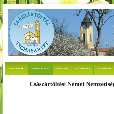
CSÁSZÁRTÖLTÉS
ÖNKORMÁNYZAT
NEMZETISÉG
INTÉZMÉNYEK
EGÉSZSÉGÜGY
Császártöltési Német Nemzetis