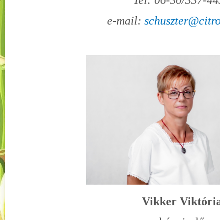
Tel: 06-30/337-4
e-mail:
schuszter@citr
Vikker Viktóri