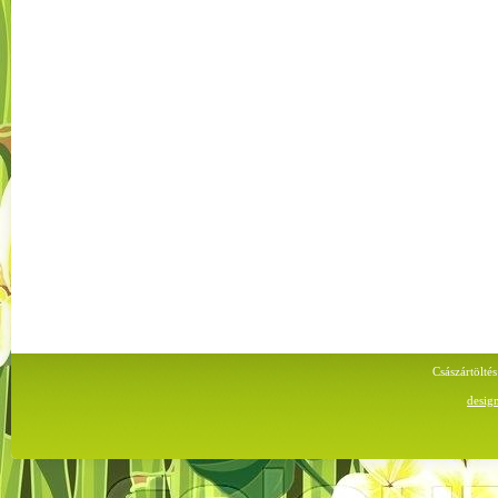
Császártölt
desig