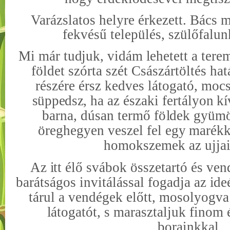
Varázslatos helyre érkezett. Bács
fekvésű település, szülőfalun
Mi már tu
d
j
uk, vidám
l
ehetett a tere
földet szórta szét Császártö
l
tés ha
részére érsz kedves látogató, moc
süpp
edsz,
ha az északi fertályon
k
í
barna, dúsan termő f
ö
l
dek gyüm
öreghegyen veszel fel egy
marékk
homokszemek az ujjai
Az
i
tt élő svábok összetartó és ve
barátságos invitálással fogadja az
i
de
tárul a vendégek előtt, mosolyogva
l
átogatót, s marasztaljuk finom
borainkkal.