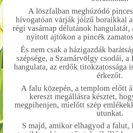
A
l
öszfalban meghúzódó pince
hívogatóan várják jóízű boraikkal az
régi vasárnap délutánok hangulatát
nyitott ajtókon a pincék zamato
És nem csak a házigazdák barátsá
szépsége, a Szamárvölgy csodái, a
hangulata,
az erdők titokzatossága
i
érkezőt.
A falu közepén, a templom előtt 
kereszt megállásra késztet, ho
megpihenjen, mielőtt szép emlékekk
utunkat.
S majd, amikor elhagyod a falut,