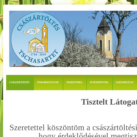
CSÁSZÁRTÖLTÉS
ÖNKORMÁNYZAT
NEMZETISÉG
INTÉZMÉNYEK
EGÉSZSÉGÜGY
Tisztelt Látoga
Szeretettel köszöntöm a császártölté
hogy érdeklődésével megtisz