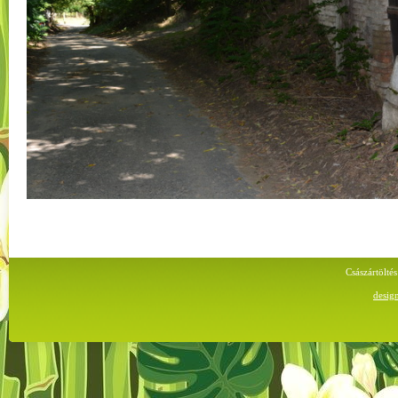
Császártölt
desig