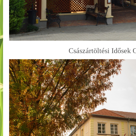
Császártöltési Idősek 