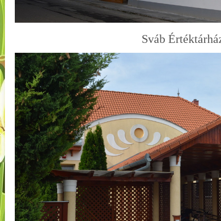
Sváb Értéktárhá