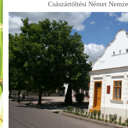
Császártöltési Német Nemze