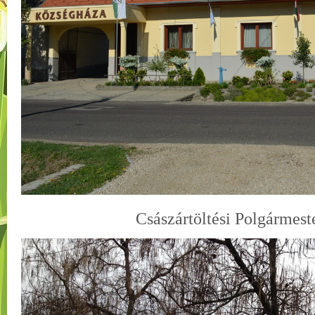
Császártöltési Polgármest