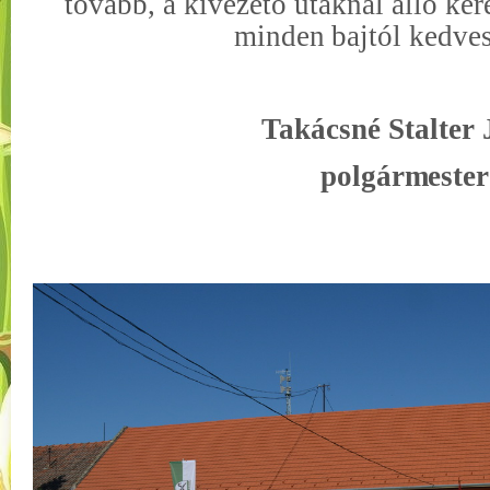
tovább, a kivezető utaknál álló ke
minden
bajtól kedve
Takácsné Stalter 
pol
gármester