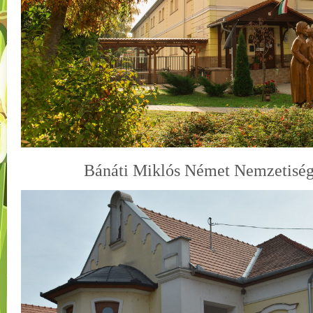
Bánáti Miklós Német Nemzetiségi